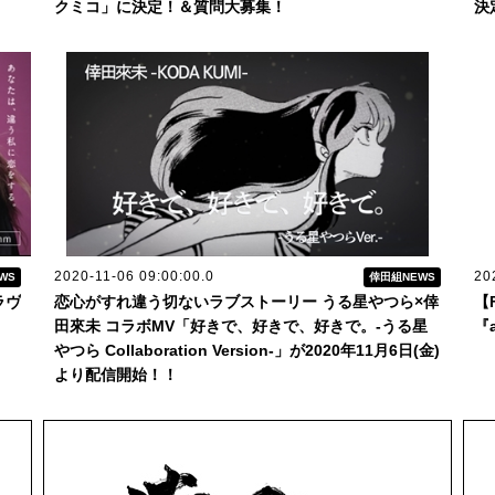
クミコ」に決定！＆質問大募集！
決
2020-11-06 09:00:00.0
20
WS
倖田組NEWS
ラヴ
恋心がすれ違う切ないラブストーリー うる星やつら×倖
【
田來未 コラボMV「好きで、好きで、好きで。-うる星
『
やつら Collaboration Version-」が2020年11月6日(金)
より配信開始！！