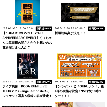
2023-11-26 12:00:00.0
2023-10-26 18:00:00.0
倖田組NEWS
倖田組NEWS
【KODA KUMI 22ND→23RD
新継続特典が決定！！
ANNIVERSARY EVENT】くぅちゃ
んに倖田組の皆さんからお祝いのお
花を届けませんか？
2023-10-16 15:00:00.0
2023-09-27 18:00:00.0
倖田組NEWS
倖田組NEWS
ライブ映像「KODA KUMI LIVE
オンラインくじ「GURUポン！」第
TOUR 2023 ~angeL&monsteR~」
4弾の実施が決定！9/28(木)18時ス
ジャケット写真＆収録内容が決定！
タート！！