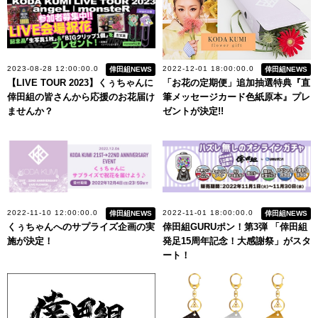
2023-08-28 12:00:00.0
2022-12-01 18:00:00.0
倖田組NEWS
倖田組NEWS
【LIVE TOUR 2023】くぅちゃんに
「お花の定期便」追加抽選特典『直
倖田組の皆さんから応援のお花届け
筆メッセージカード色紙原本』プレ
ませんか？
ゼントが決定!!
2022-11-10 12:00:00.0
2022-11-01 18:00:00.0
倖田組NEWS
倖田組NEWS
くぅちゃんへのサプライズ企画の実
倖田組GURUポン！第3弾 「倖田組
施が決定！
発足15周年記念！大感謝祭」がスタ
ート！