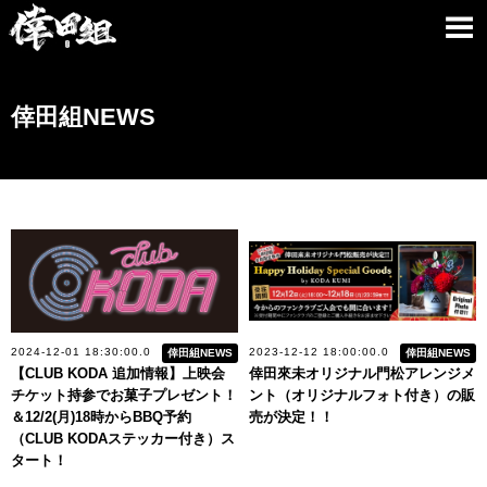
倖田組NEWS
2024-12-01 18:30:00.0
2023-12-12 18:00:00.0
倖田組NEWS
倖田組NEWS
【CLUB KODA 追加情報】上映会
倖田來未オリジナル門松アレンジメ
チケット持参でお菓子プレゼント！
ント（オリジナルフォト付き）の販
＆12/2(月)18時からBBQ予約
売が決定！！
（CLUB KODAステッカー付き）ス
タート！