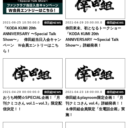
2021-06-25 10:50:00.0
2021-04-29 20:00:00.0
倖田組NEWS
倖田組NEWS
「KODA KUMI 20th
倖田來未、初となるトークショー
ANNIVERSARY 〜Special Talk
「KODA KUMI 20th
Show〜」 倖田組当日入会キャン
ANNIVERSARY 〜Special Talk
ペーン Ｗ会員エントリーはこち
Show〜」詳細発表！
ら！
2021-04-29 00:00:00.0
2021-04-23 18:00:00.0
倖田組NEWS
倖田組NEWS
おうち時間☆SPECIAL企画！「月
倖田組＆playroom限定企画！「月
刊クミコさん vol.1～vol.3」限定配
刊クミコさん vol.4」詳細発表！！
信決定！！
＆倖田組会員限定「生電話企画」実
施！