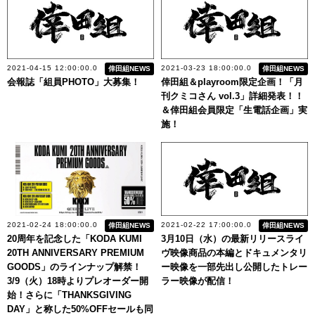
2021-04-15 12:00:00.0
2021-03-23 18:00:00.0
倖田組NEWS
倖田組NEWS
会報誌「組員PHOTO」大募集！
倖田組＆playroom限定企画！「月
刊クミコさん vol.3」詳細発表！！
＆倖田組会員限定「生電話企画」実
施！
2021-02-24 18:00:00.0
2021-02-22 17:00:00.0
倖田組NEWS
倖田組NEWS
20周年を記念した「KODA KUMI
3月10日（水）の最新リリースライ
20TH ANNIVERSARY PREMIUM
ヴ映像商品の本編とドキュメンタリ
GOODS」のラインナップ解禁！
ー映像を一部先出し公開したトレー
3/9（火）18時よりプレオーダー開
ラー映像が配信！
始！さらに「THANKSGIVING
DAY」と称した50%OFFセールも同