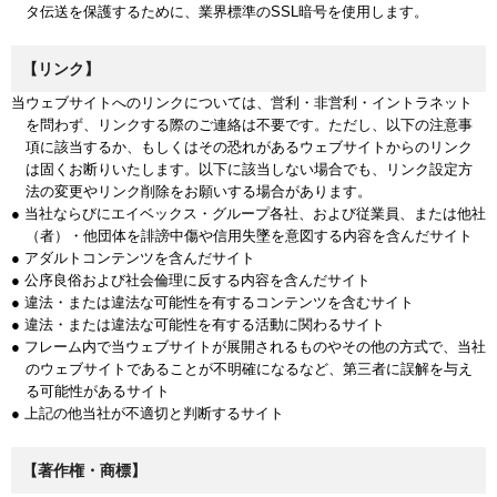
タ伝送を保護するために、業界標準のSSL暗号を使用します。
【リンク】
当ウェブサイトへのリンクについては、営利・非営利・イントラネット
を問わず、リンクする際のご連絡は不要です。ただし、以下の注意事
項に該当するか、もしくはその恐れがあるウェブサイトからのリンク
は固くお断りいたします。以下に該当しない場合でも、リンク設定方
法の変更やリンク削除をお願いする場合があります。
● 当社ならびにエイベックス・グループ各社、および従業員、または他社
（者）・他団体を誹謗中傷や信用失墜を意図する内容を含んだサイト
● アダルトコンテンツを含んだサイト
● 公序良俗および社会倫理に反する内容を含んだサイト
● 違法・または違法な可能性を有するコンテンツを含むサイト
● 違法・または違法な可能性を有する活動に関わるサイト
● フレーム内で当ウェブサイトが展開されるものやその他の方式で、当社
のウェブサイトであることが不明確になるなど、第三者に誤解を与え
る可能性があるサイト
● 上記の他当社が不適切と判断するサイト
【著作権・商標】