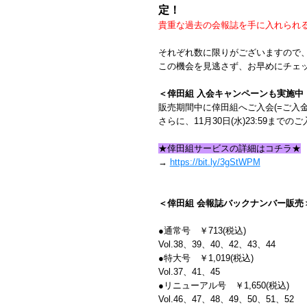
定！
貴重な過去の会報誌を手に入れられ
それぞれ数に限りがございますので
この機会を見逃さず、お早めにチェ
＜倖田組 入会キャンペーンも実施中
販売期間中に倖田組へご入会(=ご入
さらに、11月30日(水)23:59まで
★倖田組サービスの詳細はコチラ★
→
https://bit.ly/3gStWPM
＜倖田組 会報誌バックナンバー販売
●通常号 ￥713(税込)
Vol.38、39、40、42、43、44
●特大号 ￥1,019(税込)
Vol.37、41、45
●リニューアル号 ￥1,650(税込)
Vol.46、47、48、49、50、51、52