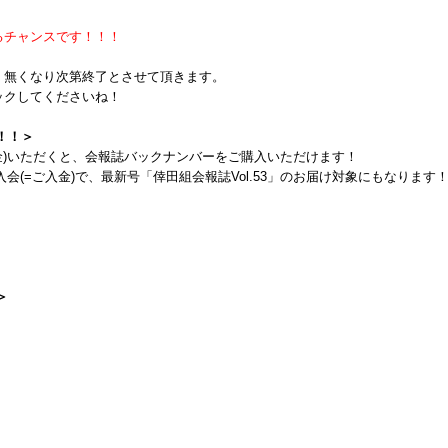
るチャンスです！！！
、無くなり次第終了とさせて頂きます。
ックしてくださいね！
！！＞
金)いただくと、会報誌バックナンバーをご購入いただけます！
のご入会(=ご入金)で、最新号「倖田組会報誌Vol.53」のお届け対象にもなります
＞