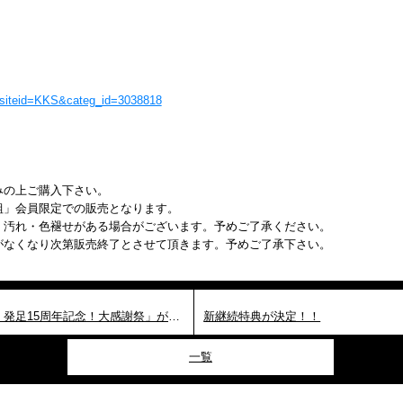
?jsiteid=KKS&categ_id=3038818
みの上ご購入下さい。
組」会員限定での販売となります。
・汚れ・色褪せがある場合がございます。予めご了承ください。
がなくなり次第販売終了とさせて頂きます。予めご了承下さい。
倖田組GURUポン！第3弾 「倖田組 発足15周年記念！大感謝祭」がスタート！
新継続特典が決定！！
一覧