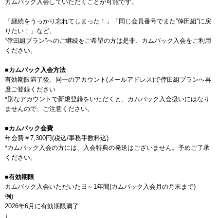
カムバック入会していただくことが可能です。
「継続をうっかり忘れてしまった！」「同じ会員番号でまた”倖田組”に戻
りたい！」など、
“倖田組プラン”へのご継続をご希望の方は是非、カムバック入会をご利用
ください。
■カムバック入会方法
有効期限満了後、同一のアカウント(メールアドレス)で倖田組プランへ再
度ご登録ください
*別なアカウントで新規登録をいただくと、カムバック入会扱いにはなり
ませんので、ご注意ください。
■カムバック会費
年会費￥7,300円(税込/事務手数料込)
*カムバック入会の方には、入会特典の発送はございません。予めご了承
ください。
■有効期限
カムバック入会いただいた日～1年間(カムバック入会月の月末まで)
例)
2026年6月に有効期限満了
↓