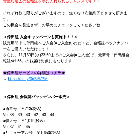
貴重な過去の会報誌を手に入れられるチャンスです！！！
それぞれ数に限りがございますので、無くなり次第終了とさせて頂きま
す。
この機会を見逃さず、お早めにチェックしてくださいね！
＜倖田組 入会キャンペーンも実施中！！＞
販売期間中に倖田組へご入会(=ご入金)いただくと、会報誌バックナンバ
ーをご購入いただけます！
さらに、11月30日(水)23:59までのご入会(=ご入金)で、最新号「倖田組会
報誌Vol.53」のお届け対象にもなります！
★倖田組サービスの詳細はコチラ★
→
https://bit.ly/3gStWPM
＜倖田組 会報誌バックナンバー販売＞
●通常号 ￥713(税込)
Vol.38、39、40、42、43、44
●特大号 ￥1,019(税込)
Vol.37、41、45
●リニューアル号 ￥1,650(税込)