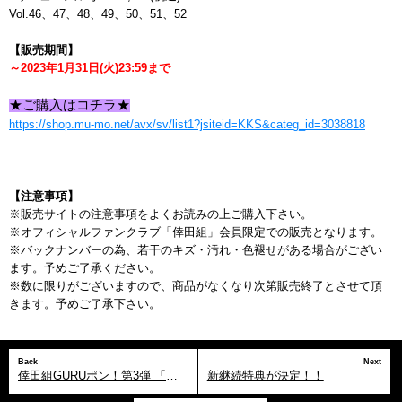
Vol.46、47、48、49、50、51、52
【販売期間】
～2023年1月31日(火)23:59まで
★ご購入はコチラ★
https://shop.mu-mo.net/avx/sv/list1?jsiteid=KKS&categ_id=3038818
【注意事項】
※販売サイトの注意事項をよくお読みの上ご購入下さい。
※オフィシャルファンクラブ「倖田組」会員限定での販売となります。
※バックナンバーの為、若干のキズ・汚れ・色褪せがある場合がござい
ます。予めご了承ください。
※数に限りがございますので、商品がなくなり次第販売終了とさせて頂
きます。予めご了承下さい。
Back
Next
倖田組GURUポン！第3弾 「倖田組 発足15周年記念！大感謝祭」がスタート！
新継続特典が決定！！